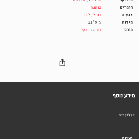
טכניקה
ארג בד
,
הדפסה
חומרים
כותנה
צבעים
כחול
,
לבן
מידות
9.5*11
תורם
נורה פרנקל
מידע נוסף
צללולוזה
תגיות