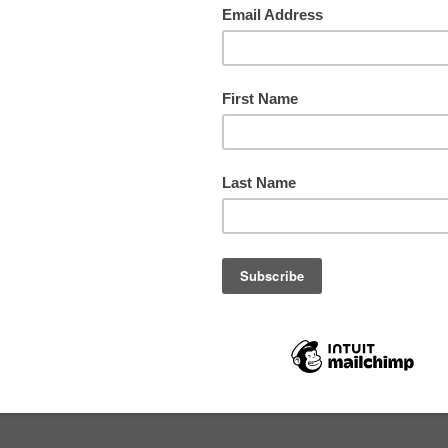
חומרי
צבעים
תורם
מס. ק