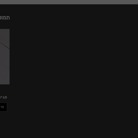
תמונ
תגיו
אוס