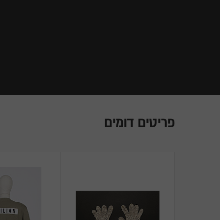
פריטים דומים