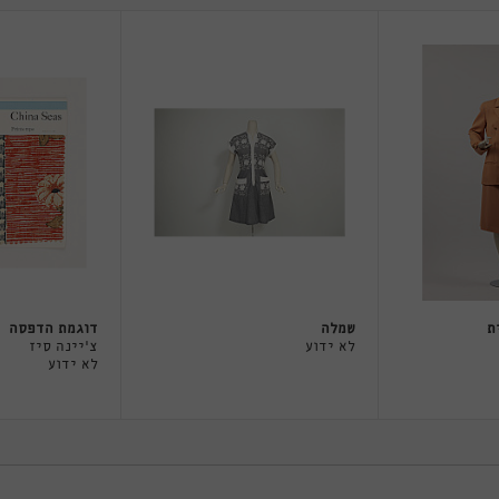
ת
שמלה
דוגמת הדפסה
לא ידוע
צ'יינה סיז
לא ידוע