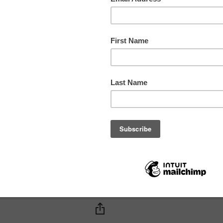
טכניק
חומרי
צבעים
תורם
מס. ק