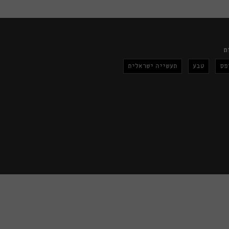
ת
פס
טבע
תעשייה ישראלית