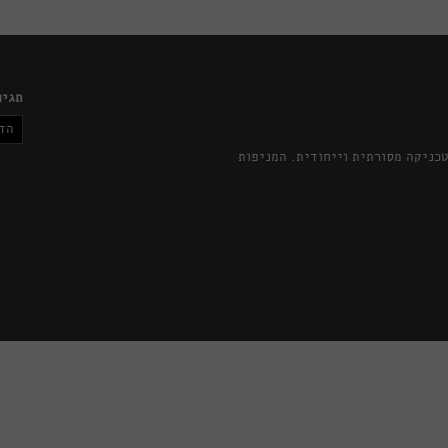
תגיו
הד
כניקה מסורתית וייחודית. המניפות