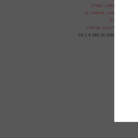
ה
הדפסה
,
קפלים
ם
כותנה
,
סינתטי
,
עץ
ירוק
גלית גנר אביסרור
טלוגי
10.1.8.389.22.1083A