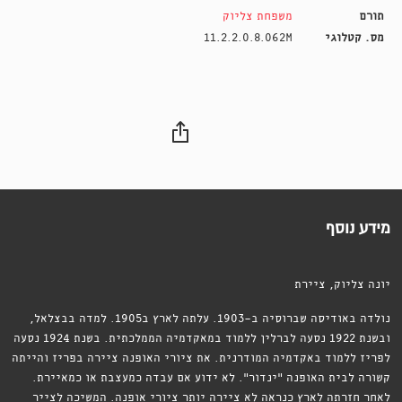
תורם
משפחת צליוק
מס. קטלוגי
11.2.2.0.8.062M
מידע נוסף
יונה צליוק, ציירת
נולדה באודיסה שברוסיה ב-1903. עלתה לארץ ב1905. למדה בבצלאל,
ובשנת 1922 נסעה לברלין ללמוד במאקדמיה הממלכתית. בשנת 1924 נסעה
לפריז ללמוד באקדמיה המודרנית. את ציורי האופנה ציירה בפריז והייתה
קשורה לבית האופנה ״ינדור״. לא ידוע אם עבדה כמעצבת או כמאיירת.
לאחר חזרתה לארץ כנראה לא ציירה יותר ציורי אופנה. המשיכה לצייר