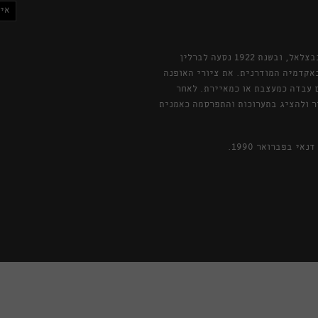
איו
נולדה באודיסה שברוסיה ב-1903. עלתה לארץ ב1905. למדה בבצלאל, ובשנת 1922 נסעה לברלין
1924 נסעה לפריז ללמוד באקדמיה המודרנית. את ציורי האופנה
ם עבדה כמעצבת או כמאיירת. לאחר
ר ולהציג בתערוכות והתפרסמה כאמנית