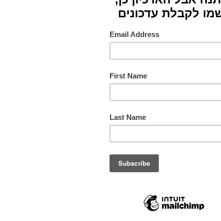
צבעים
תורם
מס. ק