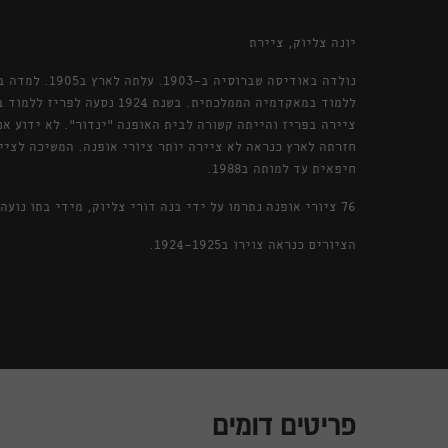
יונה צליוק, ציירת
ללמוד במאקדמיה הממלכתית. בשנת 
ציירה בפריז והייתה קשורה לבית האופנה ״ינדור״. לא ידוע א
חזרתה לארץ כנראה לא ציירה יותר ציורי אופנה. המשיכה לציי
חיפאית עד למותה ב1988.
76 ציורי אופנה נתרמו על ידי בנה דורי צליוק, מידי בתו נועה דנאי בפברואר 1990.
הציורים כנראה צוירו ב1924-1925.
פריטים דומים