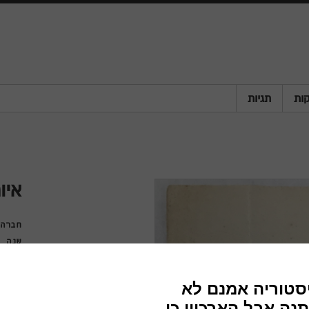
ות
תגיות
איו
חברה
שנה
מדינה
פריט
סוג