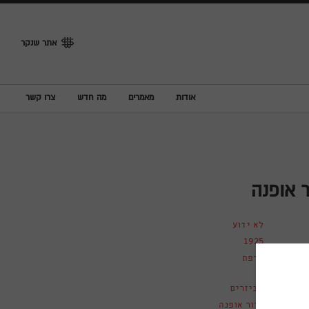
אתר שנקר
אודות
מאמרים
מה חדש
צרו קשר
ר אופנה
לא ידוע
1925
צרפת
אביזרים
איור אופנה