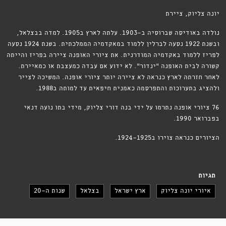
יונה צליוק, ציירת
נולדה באודיסה שברוסיה ב-1903. עלתה לארץ ב1905. למדה בבצלאל,
ובשנת 1922 נסעה לברלין ללמוד במאקדמיה הממלכתית. בשנת 1924 נסעה
לפריז ללמוד באקדמיה המודרנית. את ציורי האופנה ציירה בפריז והייתה
קשורה לבית האופנה ״ינדור״. לא ידוע אם עבדה כמעצבת או כמאיירת.
לאחר חזרתה לארץ כנראה לא ציירה יותר ציורי אופנה. המשיכה לצייר
ולהציג בתערוכות והתפרסמה כאמנית חיפאית עד למותה ב1988.
76 ציורי אופנה נתרמו על ידי בנה דורי צליוק, מידי בתו נועה דנאי
בפברואר 1990.
הציורים כנראה צוירו ב1924-1925.
תגיות
איורי יונה צליוק
ארץ ישראל
בצלאל
שנות ה-20