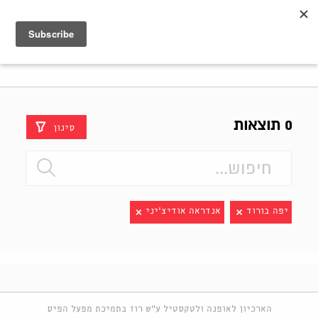
Shenkar
Logo
0 תוצאות
סינון
יפה בורוד
אנדראה אודיצ׳יני
הארכיון לאופנה ולטקסטיל ע"ש רוז בתמיכת מפעל הפיס