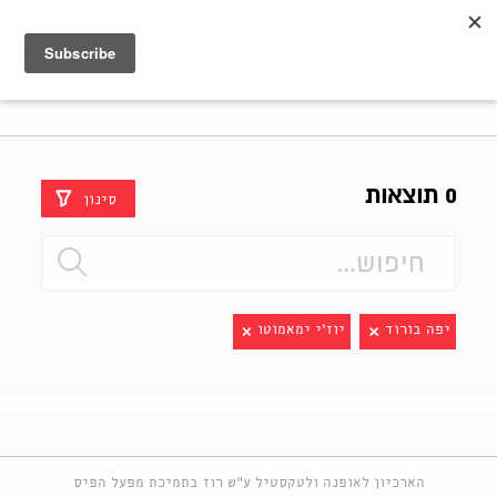
Shenkar
Logo
0 תוצאות
סינון
יפה בורוד
יוז'י ימאמוטו
הארכיון לאופנה ולטקסטיל ע"ש רוז בתמיכת מפעל הפיס