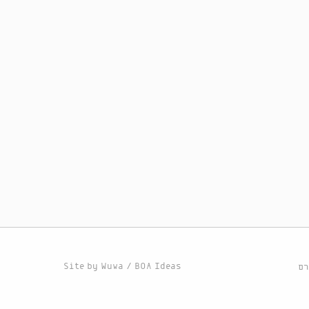
Site by
Wuwa
/
BOA Ideas
רם