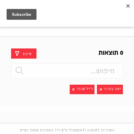
Shenkar
Logo
0 תוצאות
סינון
יפה בורוד
ז'יל סנדר
הארכיון לאופנה ולטקסטיל ע"ש רוז בתמיכת מפעל הפיס