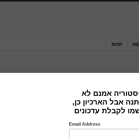
ות
תגיות
Powe
לא ידוע