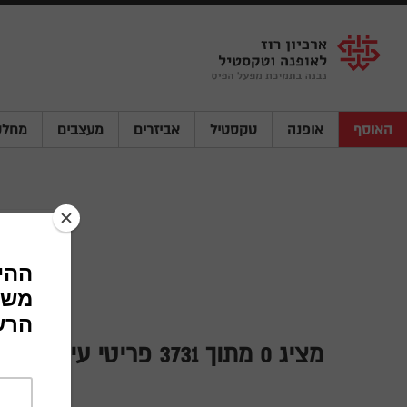
Shenkar
Logo
האוסף
אופנה
טקסטיל
אביזרים
מעצבים
מחלק
r Suits
מציג
0
מתוך 3731 פריטי עיצוב