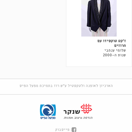
ז'קט טוקסידו עם
חרוזים
שלומי ענתבי
שנות ה-2000
הארכיון לאופנה ולטקסטיל ע"ש רוז בתמיכת מפעל הפיס
פייסבוק