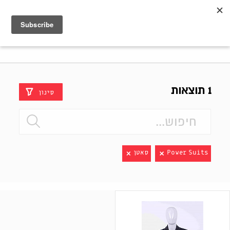
Shenkar
Logo
1 תוצאות
סינון
Power Suits
סאטן