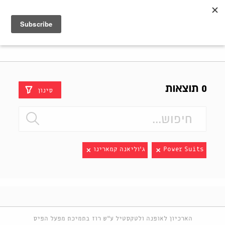
Shenkar
Logo
0 תוצאות
סינון
Power Suits
ג'וליאנה קמארינו
הארכיון לאופנה ולטקסטיל ע"ש רוז בתמיכת מפעל הפיס