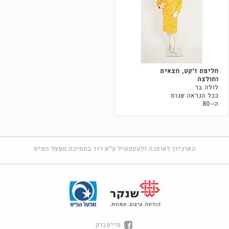
חליפת ז׳קט, חצאית
וחולצה
לולה בר
ככל הנראה שנות
ה-80
הארכיון לאופנה ולטקסטיל ע"ש רוז בתמיכת מפעל הפיס
פייסבוק