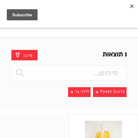
Shenkar
Logo
1 תוצאות
סינון
Power Suits
לולה בר