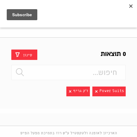
Shenkar
Logo
0 תוצאות
סינון
Power Suits
ז'ק גריף
הארכיון לאופנה ולטקסטיל ע"ש רוז בתמיכת מפעל הפיס