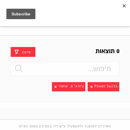
Shenkar
Logo
0 תוצאות
סינון
Power Suits
ג'ורג' פ. קוטור
הארכיון לאופנה ולטקסטיל ע"ש רוז בתמיכת מפעל הפיס