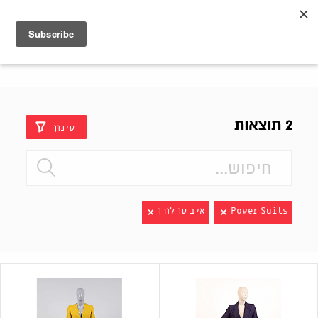
Shenkar
Logo
2 תוצאות
סינון
Power Suits
איב סן לורן