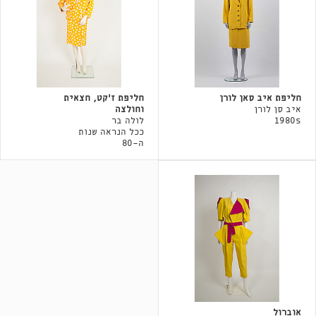
חליפת איב סאן לורן
חליפת ז׳קט, חצאית
איב סן לורן
וחולצה
1980s
לולה בר
ככל הנראה שנות
ה-80
אוברול