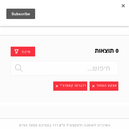
Shenkar
Logo
0 תוצאות
סינון
אפקט המחוך
רוברטו קאפוצ'י
הארכיון לאופנה ולטקסטיל ע"ש רוז בתמיכת מפעל הפיס