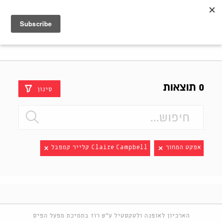
Shenkar
Logo
0 תוצאות
סינון
אפקט המחוך
Claire Campbell קלייר קמפבל
הארכיון לאופנה ולטקסטיל ע"ש רוז בתמיכת מפעל הפיס