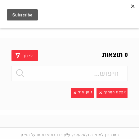
Shenkar
Logo
0 תוצאות
סינון
אפקט המחוך
ז'אן מור
הארכיון לאופנה ולטקסטיל ע"ש רוז בתמיכת מפעל הפיס