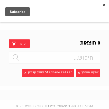
Shenkar
Logo
0 תוצאות
סינון
אפקט המחוך
Stephane Kélian סטפן קליאן
הארכיון לאופנה ולטקסטיל ע"ש רוז בתמיכת מפעל הפיס