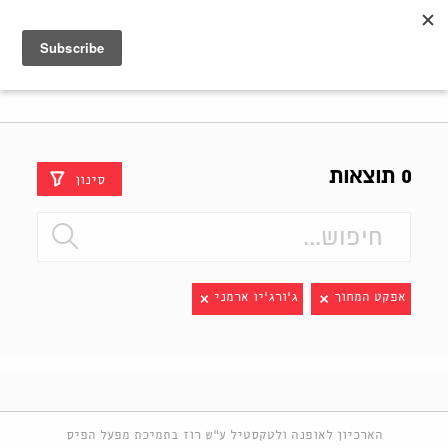
Shenkar
Logo
0 תוצאות
סינון
אפקט המחוך
ג'ורג'יו ארמני
הארכיון לאופנה ולטקסטיל ע"ש רוז בתמיכת מפעל הפיס