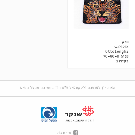
תיק
אוטולנגי
Ottolenghi
שנות ה-70-80
בקירוב
הארכיון לאופנה ולטקסטיל ע"ש רוז בתמיכת מפעל הפיס
פייסבוק