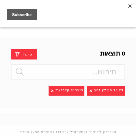
Shenkar
Logo
0 תוצאות
סינון
לא כל הנוצץ זהב
רוברטו קאפוצ'י
הארכיון לאופנה ולטקסטיל ע"ש רוז בתמיכת מפעל הפיס