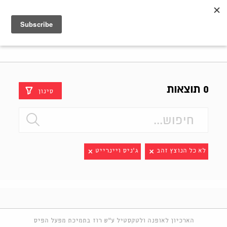
Shenkar
Logo
0 תוצאות
סינון
לא כל הנוצץ זהב
ג'ניס ויינרייט
הארכיון לאופנה ולטקסטיל ע"ש רוז בתמיכת מפעל הפיס