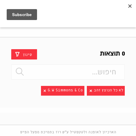
Shenkar
Logo
0 תוצאות
סינון
לא כל הנוצץ זהב
G.W Simmons & Co
הארכיון לאופנה ולטקסטיל ע"ש רוז בתמיכת מפעל הפיס