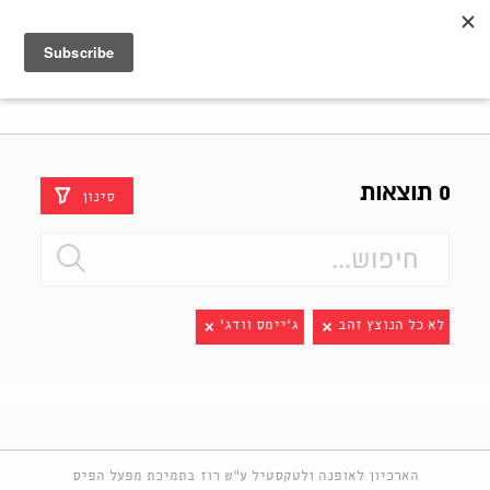
Shenkar
Logo
0 תוצאות
סינון
לא כל הנוצץ זהב
ג'יימס וודג'
הארכיון לאופנה ולטקסטיל ע"ש רוז בתמיכת מפעל הפיס