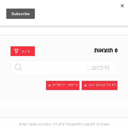
Shenkar
Logo
0 תוצאות
סינון
לא כל הנוצץ זהב
ג׳יפסי ירושלים
הארכיון לאופנה ולטקסטיל ע"ש רוז בתמיכת מפעל הפיס