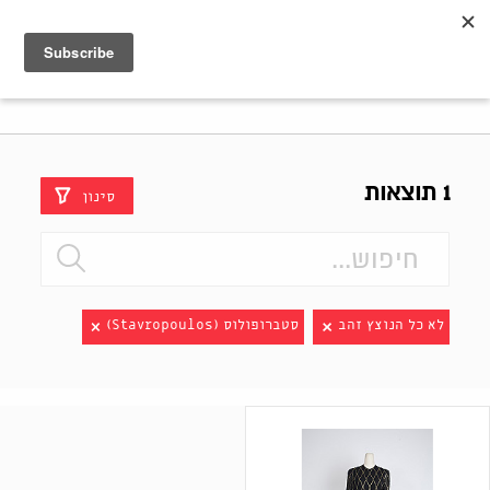
Shenkar
Logo
1 תוצאות
סינון
לא כל הנוצץ זהב
סטברופולוס (Stavropoulos)