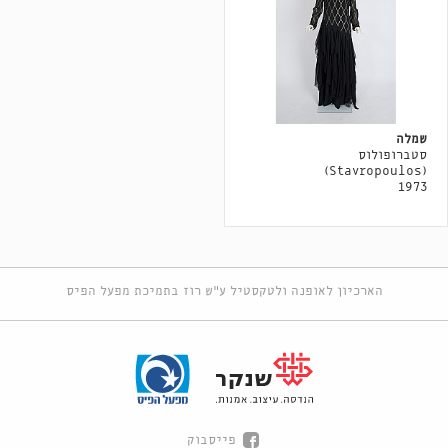
שמלה
סטברופולוס
(Stavropoulos)
1973
הארכיון לאופנה ולטקסטיל ע"ש רוז בתמיכת מפעל הפיס
פייסבוק