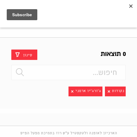
Shenkar
Logo
0 תוצאות
סינון
נקודות
ג'ורג'יו ארמני
הארכיון לאופנה ולטקסטיל ע"ש רוז בתמיכת מפעל הפיס