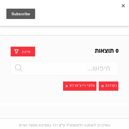
Shenkar
Logo
0 תוצאות
סינון
נקודות
אלסי ריצ'ארדס
הארכיון לאופנה ולטקסטיל ע"ש רוז בתמיכת מפעל הפיס