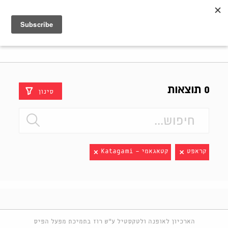
Shenkar
Logo
0 תוצאות
סינון
קראפט
קטאגאמי - Katagami
הארכיון לאופנה ולטקסטיל ע"ש רוז בתמיכת מפעל הפיס