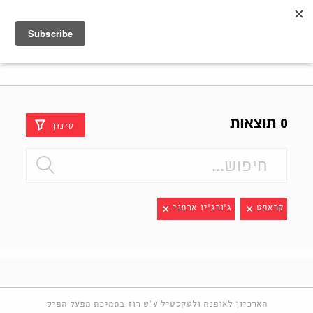
Shenkar
Logo
0 תוצאות
סינון
קראפט
ג'ורג'יו ארמני
הארכיון לאופנה ולטקסטיל ע"ש רוז בתמיכת מפעל הפיס