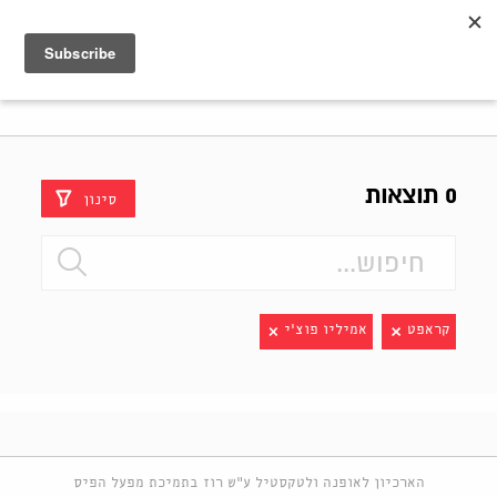
Shenkar
Logo
0 תוצאות
סינון
קראפט
אמיליו פוצ'י
הארכיון לאופנה ולטקסטיל ע"ש רוז בתמיכת מפעל הפיס