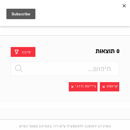
Shenkar
Logo
0 תוצאות
סינון
קראפט
ג'יימס וודג'
הארכיון לאופנה ולטקסטיל ע"ש רוז בתמיכת מפעל הפיס