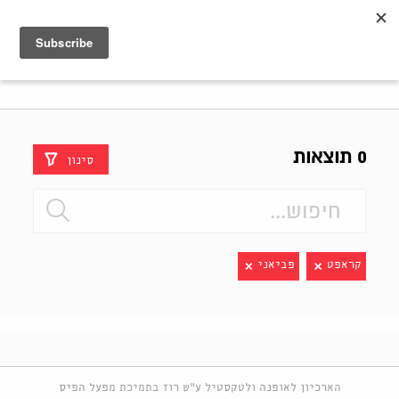
Shenkar
Logo
0 תוצאות
סינון
קראפט
פביאני
הארכיון לאופנה ולטקסטיל ע"ש רוז בתמיכת מפעל הפיס