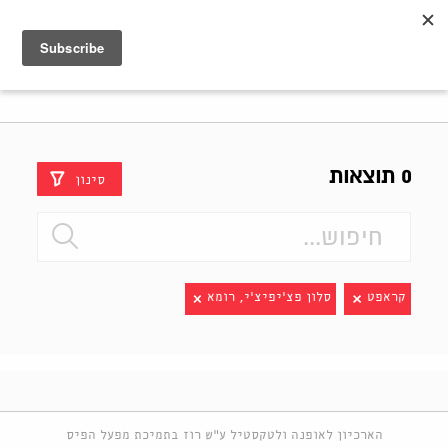
Shenkar
Logo
0 תוצאות
סינון
קראפט
סלון פצ'יפיצ'י, רומא
הארכיון לאופנה ולטקסטיל ע"ש רוז בתמיכת מפעל הפיס