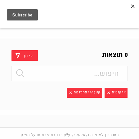
Shenkar
Logo
0 תוצאות
סינון
איקונות
קטלוג/פרסומת
הארכיון לאופנה ולטקסטיל ע"ש רוז בתמיכת מפעל הפיס