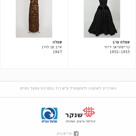
שמלת ערב
שמלה
כריסטיאן דיור
איב סן לורן
1967
1952-1953
הארכיון לאופנה ולטקסטיל ע"ש רוז בתמיכת מפעל הפיס
פייסבוק