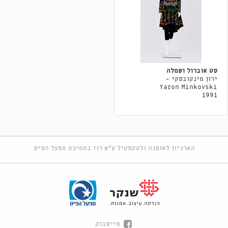
סט אוברול ושמלה
ירון מינקובסקי -
Yaron Minkovski
1991
הארכיון לאופנה ולטקסטיל ע"ש רוז בתמיכת מפעל הפיס
פייסבוק