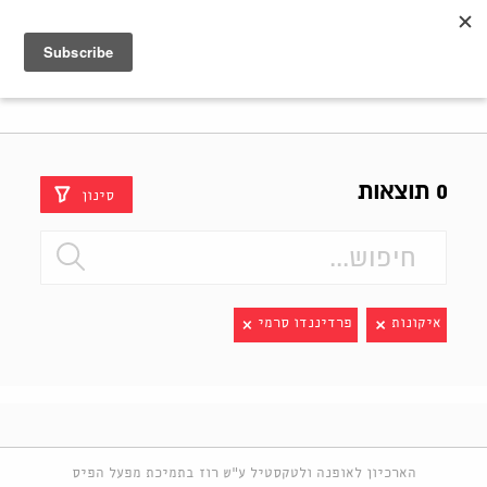
Shenkar
Logo
0 תוצאות
סינון
איקונות
פרדיננדו סרמי
הארכיון לאופנה ולטקסטיל ע"ש רוז בתמיכת מפעל הפיס