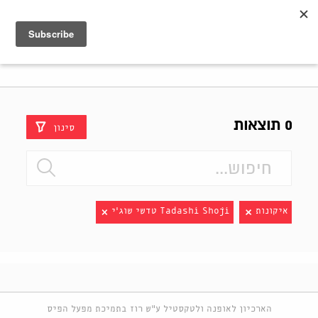
Shenkar
Logo
0 תוצאות
סינון
איקונות
Tadashi Shoji טדשי שוג׳י
הארכיון לאופנה ולטקסטיל ע"ש רוז בתמיכת מפעל הפיס