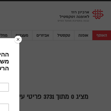
Shenkar
Logo
האוסף
אופנה
טקסטיל
אביזרים
מעצבים
מחלק
איקונות
מציג
0
מתוך 3731 פריטי עיצוב