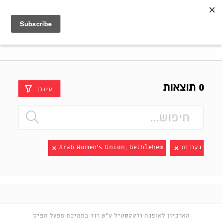
Shenkar
Logo
0 תוצאות
סינון
נקודות
Arab Women's Union, Bethlehem
הארכיון לאופנה ולטקסטיל ע"ש רוז בתמיכת מפעל הפיס