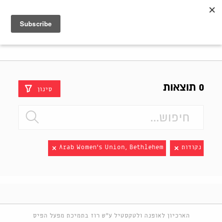
Shenkar
Logo
0 תוצאות
סינון
נקודות
Arab Women's Union, Bethlehem
הארכיון לאופנה ולטקסטיל ע"ש רוז בתמיכת מפעל הפיס