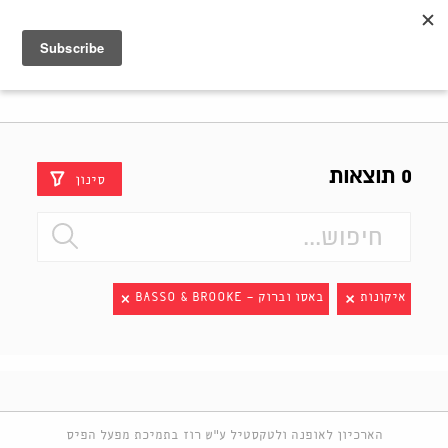
Shenkar
Logo
0 תוצאות
סינון
איקונות
באסו וברוק - BASSO & BROOKE
הארכיון לאופנה ולטקסטיל ע"ש רוז בתמיכת מפעל הפיס