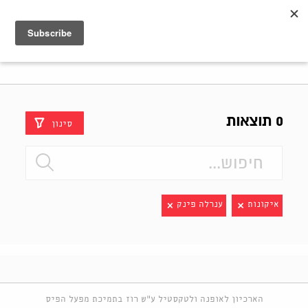
Shenkar
Logo
0 תוצאות
סינון
איקונות
ענרלה פינק
הארכיון לאופנה ולטקסטיל ע"ש רוז בתמיכת מפעל הפיס