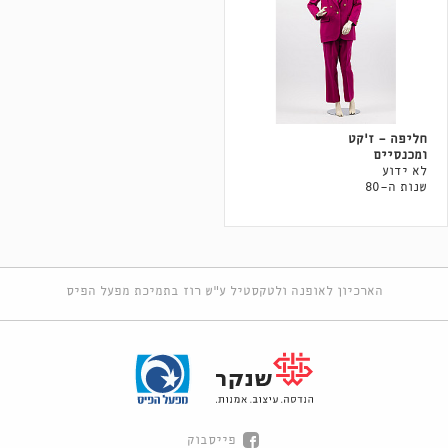
חליפה - ז'קט
ומכנסיים
לא ידוע
שנות ה-80
הארכיון לאופנה ולטקסטיל ע"ש רוז בתמיכת מפעל הפיס
פייסבוק